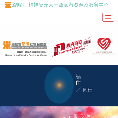
叙晖汇 精神复元人士照顾者资源及服务中心
T
o
g
g
l
e
n
a
v
i
g
a
t
i
o
n