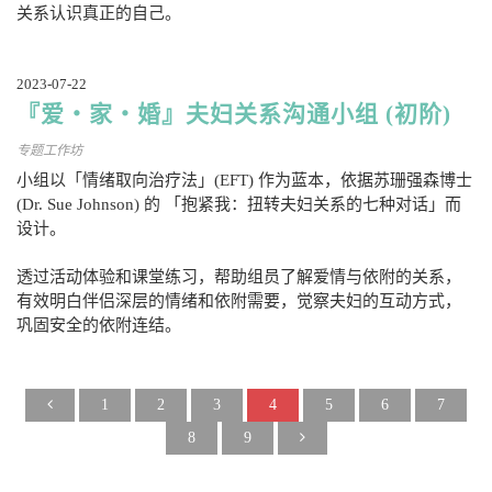
关系认识真正的自己。
2023-07-22
『爱‧家‧婚』夫妇关系沟通小组 (初阶)
专题工作坊
小组以「情绪取向治疗法」(EFT) 作为蓝本，依据苏珊强森博士
(Dr. Sue Johnson) 的 「抱紧我：扭转夫妇关系的七种对话」而
设计。
透过活动体验和课堂练习，帮助组员了解爱情与依附的关系，
有效明白伴侣深层的情绪和依附需要，觉察夫妇的互动方式，
巩固安全的依附连结。
1
2
3
4
5
6
7
8
9