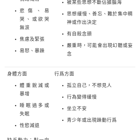
被某些思想不斷佔據腦海
悲傷、易
思想緩慢、善忘、難於集中精
哭、或欲哭
神或作出決定
無涙
有自殺念頭
焦慮及緊張
嚴重時，可能會出現幻聽或妄
易怒、暴躁
念
身體方面
行爲方面
體重銳減或
孤立自己，不想見人
暴增
行為變得緩慢
睡眠過多或
坐立不安
失眠
青少年或出現躁動行爲
性慾減退