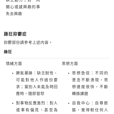
缺乏動力；對一向
關心或感興趣的事
失去興趣
躁狂抑鬱症
抑鬱部份請參考上述内容。
躁狂
情緒方面
思想方面
脾氣暴躁：缺乏耐性、
思想急促：不同的
可能對他人作過份要
意念不斷湧現，思
求；當別人未能及時回
想速度很快，不斷
應時，隨即發怒
轉換課題
對事物反應激烈：對人
自我中心：自尊膨
或事有偏見，甚至為
脹，覺得較任何人