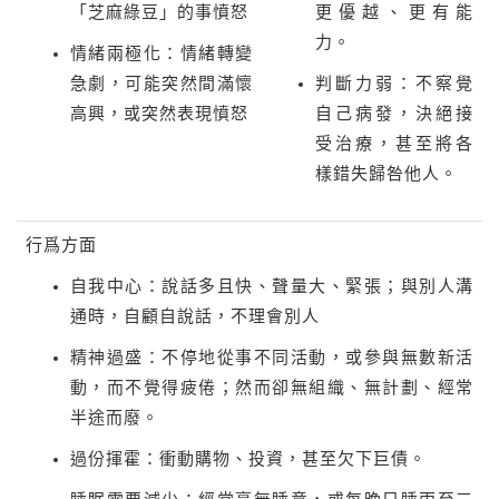
「芝麻綠豆」的事憤怒
更優越、更有能
力。
情緒兩極化：情緒轉變
急劇，可能突然間滿懷
判斷力弱：不察覺
高興，或突然表現憤怒
自己病發，決絕接
受治療，甚至將各
樣錯失歸咎他人。
行爲方面
自我中心：說話多且快、聲量大、緊張；與別人溝
通時，自顧自說話，不理會別人
精神過盛：不停地從事不同活動，或參與無數新活
動，而不覺得疲倦；然而卻無組織、無計劃、經常
半途而廢。
過份揮霍：衝動購物、投資，甚至欠下巨債。