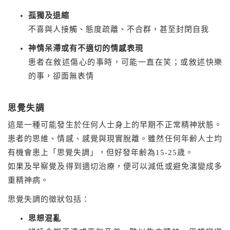
孤獨及退縮
不喜與人接觸、態度疏離、不合群，甚至封閉自我
神情呆滯或有不適切的情感表現
患者在敘述傷心的事時，可能一直在笑；或敘述快樂
的事，卻面無表情
思覺失調
這是一種可能發生於任何人士身上的早期不正常精神狀態。
患者的思維、情感、感覺與現實脫離。雖然任何年齢人士均
有機會患上「思覺失調」，但好發年齢為15-25歳。
如果及早察覺及得到適切治療，便可以減低或避免演變成多
重精神病。
思覺失調的徵狀包括：
思想混亂