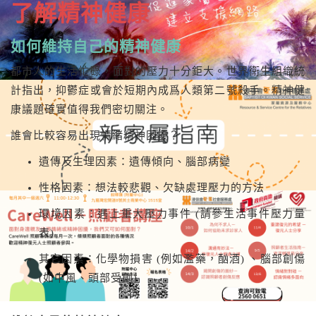
了解精神健康
如何維持自己的精神健康
都市人的生活忙碌，面對的壓力十分鉅大。世界衞生組織統
計指出，抑鬱症或會於短期內成爲人類第二號殺手。精神健
康議題確實值得我們密切關注。
誰會比較容易出現情緒精神困擾？
遺傳及生理因素：遺傳傾向、腦部病變
性格因素：想法較悲觀、欠缺處理壓力的方法
環境因素：遇上重大壓力事件 (請參生活事件壓力量
表)
其它因素：化學物損害 (例如濫藥，酗酒) 、腦部創傷
(如中風、頭部受創)