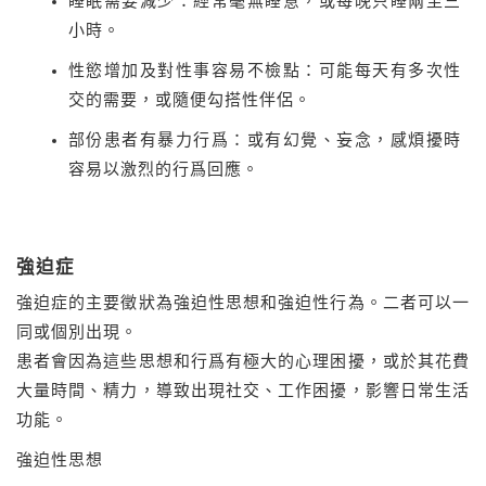
睡眠需要減少：經常毫無睡意，或每晚只睡兩至三
小時。
性慾增加及對性事容易不檢點：可能每天有多次性
交的需要，或隨便勾搭性伴侶。
部份患者有暴力行爲：或有幻覺、妄念，感煩擾時
容易以激烈的行爲回應。
強迫症
強迫症的主要徵狀為強迫性思想和強迫性行為。二者可以一
同或個別出現。
患者會因為這些思想和行爲有極大的心理困擾，或於其花費
大量時間、精力，導致出現社交、工作困擾，影響日常生活
功能。
強迫性思想