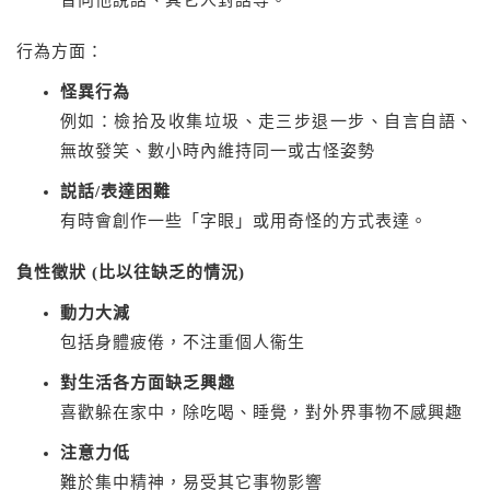
音向他說話、其它人對話等。
行為方面：
怪異行為
例如：檢拾及收集垃圾、走三步退一步、自言自語、
無故發笑、數小時內維持同一或古怪姿勢
説話/表達困難
有時會創作一些「字眼」或用奇怪的方式表達。
負性徵狀 (比以往缺乏的情況)
動力大減
包括身體疲倦，不注重個人衞生
對生活各方面缺乏興趣
喜歡躲在家中，除吃喝、睡覺，對外界事物不感興趣
注意力低
難於集中精神，易受其它事物影響