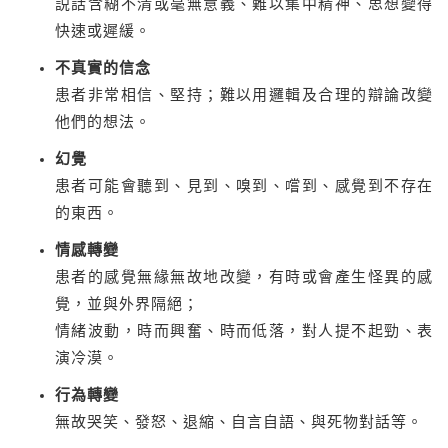
説話含糊不清或毫無意義、難以集中精神、思想變得
快速或遲緩。
不真實的信念
患者非常相信、堅持；難以用邏輯及合理的辯論改變
他們的想法。
幻覺
患者可能會聽到、見到、嗅到、嚐到、感覺到不存在
的東西。
情感轉變
患者的感覺無緣無故地改變，有時或會產生怪異的感
覺，並與外界隔絕；
情緒波動，時而興奮、時而低落，對人提不起勁、表
演冷漠。
行為轉變
無故哭笑、發怒、退縮、自言自語、與死物對話等。