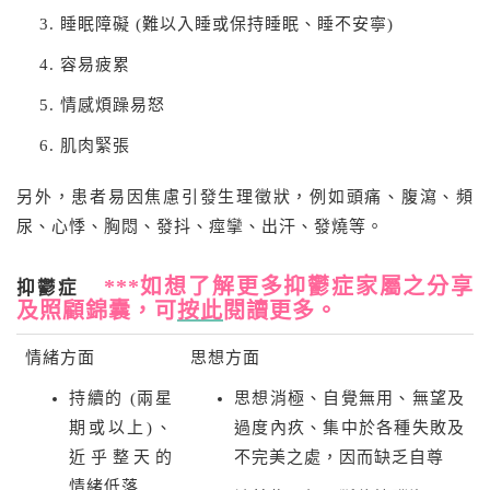
睡眠障礙 (難以入睡或保持睡眠、睡不安寧)
容易疲累
情感煩躁易怒
肌肉緊張
另外，患者易因焦慮引發生理徵狀，例如頭痛、腹瀉、頻
尿、心悸、胸悶、發抖、痙攣、出汗、發燒等。
***如想了解更多抑鬱症家屬之分享
抑鬱症
及照顧錦囊，可
按此
閱讀更多。
情緒方面
思想方面
持續的 (兩星
思想消極、自覺無用、無望及
期或以上)、
過度內疚、集中於各種失敗及
近乎整天的
不完美之處，因而缺乏自尊
情緒低落