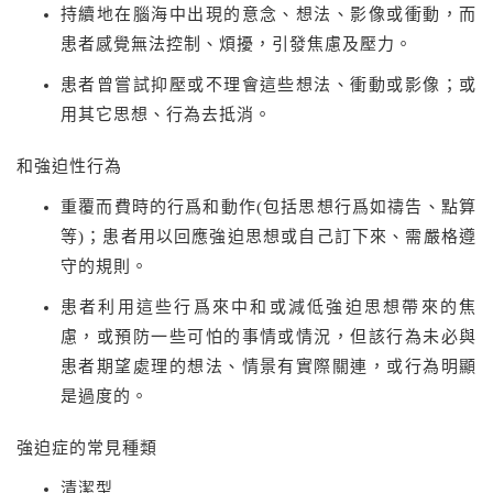
持續地在腦海中出現的意念、想法、影像或衝動，而
患者感覺無法控制、煩擾，引發焦慮及壓力。
患者曾嘗試抑壓或不理會這些想法、衝動或影像；或
用其它思想、行為去抵消。
和強迫性行為
重覆而費時的行爲和動作(包括思想行爲如禱告、點算
等)；患者用以回應強迫思想或自己訂下來、需嚴格遵
守的規則。
患者利用這些行爲來中和或減低強迫思想帶來的焦
慮，或預防一些可怕的事情或情況，但該行為未必與
患者期望處理的想法、情景有實際關連，或行為明顯
是過度的。
強迫症的常見種類
清潔型