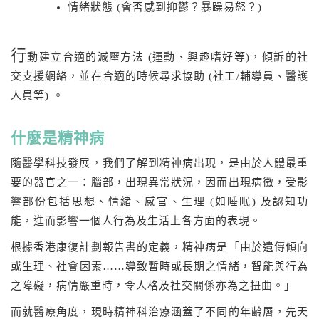
情緒狀態 (會否感到抑鬱？暴躁易怒？)
行
動建立合適的減壓方法 (運動、興趣嗜好等)，傾訴的社
交支援網絡，並在合適的時候尋求協助 (社工/輔導員、醫護
人員等) 。
什麼是精神病
隨醫學科技發展，我們了解到精神病出現，是由於人體最重
要的器官之一：腦部，出現異常狀況，因而出現病徵，受影
響部份包括思想、情緒、感官、生理 (如睡眠) 及認知功
能，進而影響一個人行為及生活上各方面的表現。
根據香港康復計劃報告書的定義，精神病是「由於遺傳傾向
或生理、社會因素……導致暫時或長期之情緒，智能與行為
之障礙，病情嚴重時，令人格及社交關係亦為之扭曲。」
而就醫療角度，現時精神科治療涵蓋了不同的年齢層，先天