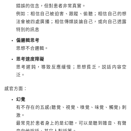
錯誤的信念，但對患者非常真實。
例如：相信自己被迫害、跟蹤、偷聽；相信自己的想
法會被四處廣播；相信傳媒談論自己，或向自己透露
特別的訊息
偏邏輯思考
思想不合邏輯。
思考速度障礙
思考遲鈍，導致反應緩慢；思想貧乏，説話内容空
泛。
感官方面：
幻覺
有不存在的五感(聽覺、視覺、嗅覺、味覺、觸覺) 刺
激。
最常見於患者身上的是幻聽，可以是聽到雜音、有聲