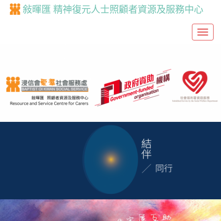
敍暉匯 精神復元人士照顧者資源及服務中心
T
o
g
g
l
e
n
a
v
i
g
a
t
i
o
n