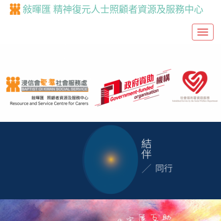
敍暉匯 精神復元人士照顧者資源及服務中心
T
o
g
g
l
e
n
a
v
i
g
a
t
i
o
n