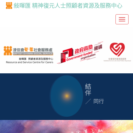
敍暉匯 精神復元人士照顧者資源及服務中心
T
o
g
g
l
e
n
a
v
i
g
a
t
i
o
n