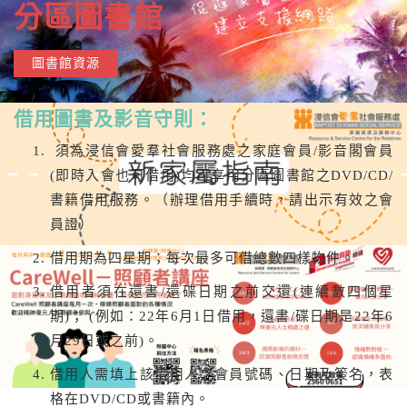
分區圖書館
圖書館資源
借用圖書及影音守則：
須為浸信會愛羣社會服務處之家庭會員/影音閣會員
(即時入會也可借用)均可享用分區圖書館之DVD/CD/
書籍借用服務。（辦理借用手續時，請出示有效之會
員證）
借用期為四星期；每次最多可借總數四樣物件。
借用者須在還書/還碟日期之前交還(連續數四個星
期)； (例如：22年6月1日借用，還書/碟日期是22年6
月29日或之前)。
借用人需填上該借用人之會員號碼、日期及簽名，表
格在DVD/CD或書籍內。