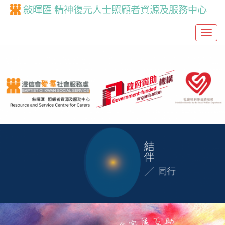
敍暉匯 精神復元人士照顧者資源及服務中心
T
o
g
g
l
e
n
a
v
i
g
a
t
i
o
n