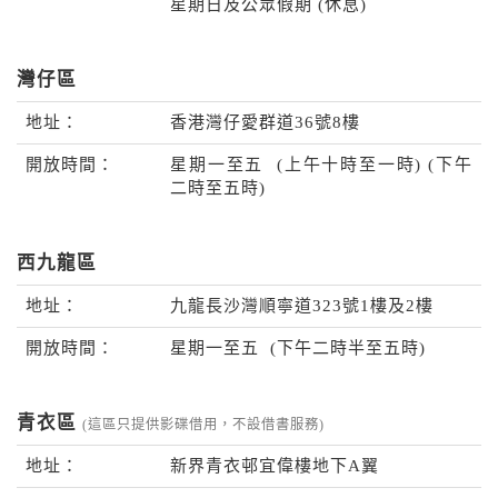
星期日及公眾假期 (休息)
灣仔區
地址：
香港灣仔愛群道36號8樓
開放時間：
星期一至五 (上午十時至一時) (下午
二時至五時)
西九龍區
地址：
九龍長沙灣順寧道323號1樓及2樓
開放時間：
星期一至五 (下午二時半至五時)
青衣區
(這區只提供影碟借用，不設借書服務)
地址：
新界青衣邨宜偉樓地下A翼