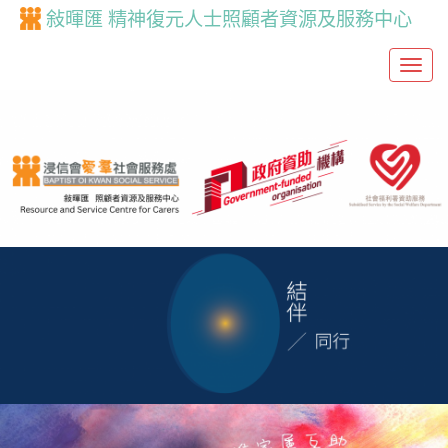
敍暉匯 精神復元人士照顧者資源及服務中心
T
o
g
g
l
e
n
a
v
i
g
a
t
i
o
n