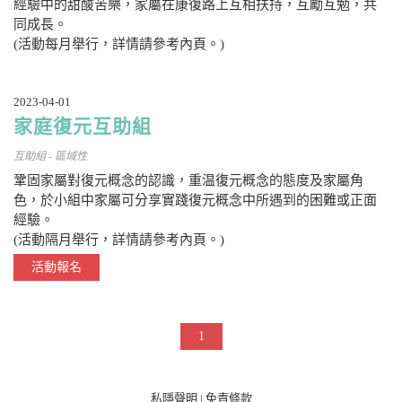
經驗中的甜酸苦樂，家屬在康復路上互相扶持，互勵互勉，共
同成長。
(活動每月舉行，詳情請參考內頁。)
2023-04-01
家庭復元互助組
互助組 - 區域性
鞏固家屬對復元概念的認識，重温復元概念的態度及家屬角
色，於小組中家屬可分享實踐復元概念中所遇到的困難或正面
經驗。
(活動隔月舉行，詳情請參考內頁。)
活動報名
1
私隱聲明
|
免責條款