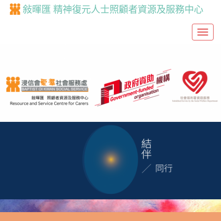
敍暉匯 精神復元人士照顧者資源及服務中心
T
o
g
g
l
e
n
a
v
i
g
a
t
i
o
n