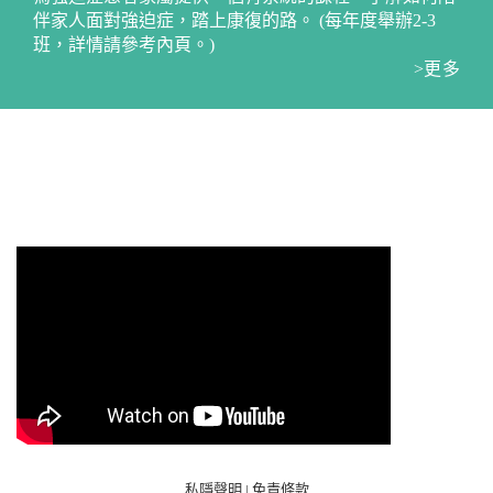
伴家人面對強迫症，踏上康復的路。 (每年度舉辦2-3
班，詳情請參考內頁。)
>更多
YouTube 頻道 - RSC Channel
私隱聲明
|
免責條款