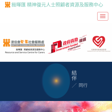
敍暉匯 精神復元人士照顧者資源及服務中心
T
o
g
g
l
e
n
a
v
i
g
a
t
i
o
n