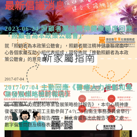
最新倡議消息
2023-06-24
2023-06-24 照顧者關注精神健康聯席回應
「照顧者為本政策公聽會」
就「照顧者為本政策公聽會」，照顧者關注精神健康聯席由中
心各個家屬互助小組代表組成，現發佈就「推動照顧者為本政
策公聽會」的意見書。
2017-07-04
2017-07-04 主動回應《醫療人力規劃和專
業發展策略檢討報告》
就《醫療人力規劃和專業發展策略檢討報告》，本中心精神康
復者家屬代表及同工主動參與了4/7(二) 由衞生事務委員會舉行
的特別會議，討論報告內容，藉此會議指出此報告不足之處、
數字偏差問題及積極表達訴求。