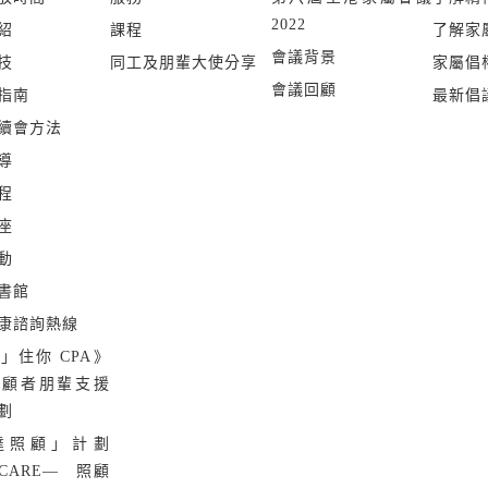
2022
紹
課程
了解家
會議背景
技
同工及朋輩大使分享
家屬倡
會議回顧
指南
最新倡
續會方法
導
程
座
動
書館
康諮詢熱線
」住你 CPA》
照顧者朋輩支援
劃
達照顧」計劃
 CARE— 照顧