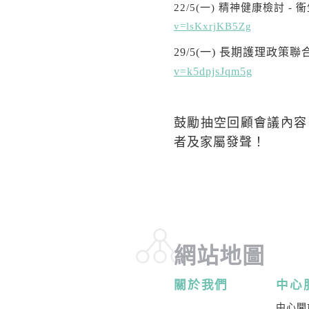
22/5(一) 精神健康檢討 
v=lsKxrjKB5Zg
29/5(一) 長期護理政策
v=k5dpjsJqm5g
鼓勵抽空回顧會議內容
者及家屬發聲！
網站地圖
關於我們
中心
中心開