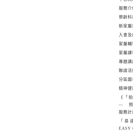
服務介
樂齡科
新家屬
入會及
家屬輔
家屬課
專題講
聯誼活
分區圖
精神健
《「拍
— 
服務計
「易
EASY