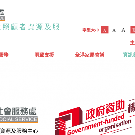
士照顧者資源及服
A
A
字型大小
A
主
服務
朋輩支援
全港家屬會議
資訊