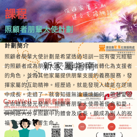
n
課程
照顧者朋輩大使計劃
計劃簡介
照顧者朋輩大使計劃是希望透過培訓一班有復元經驗
的照顧者成為朋輩大事，藉此讓照顧者轉化為支援者
的角色，並為其他家屬提供朋輩支援的義務服務，發
揮家屬的互助精神。經歷過，就能發現人總能在逆境
中成長。走過了，就會知道無論環境如何，帶著愛的
生命總能發光發亮。照顧者朋輩大使帶著使命和愛，
與同路人分享照顧中的體會及成長，願成為別人的祝
福，以生命影響生命。