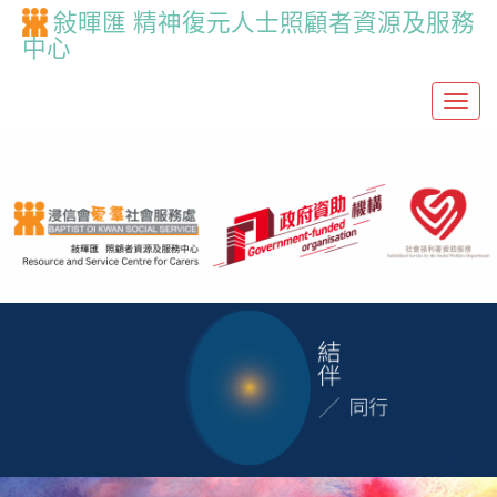
敍暉匯 精神復元人士照顧者資源及服務
中心
T
o
g
g
l
e
n
a
v
i
g
a
t
i
o