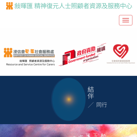
敍暉匯 精神復元人士照顧者資源及服務中心
T
o
g
g
l
e
n
a
v
i
g
a
t
i
o
n