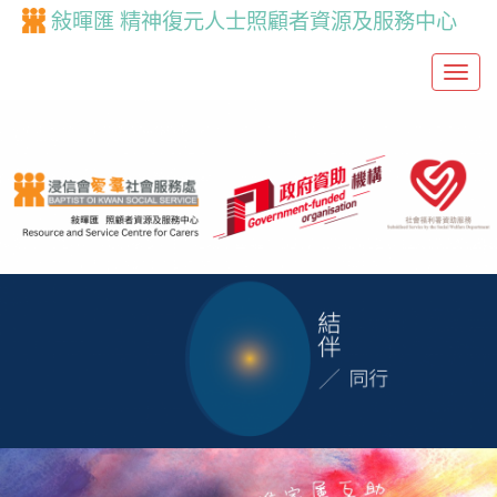
敍暉匯 精神復元人士照顧者資源及服務中心
T
o
g
g
l
e
n
a
v
i
g
a
t
i
o
n