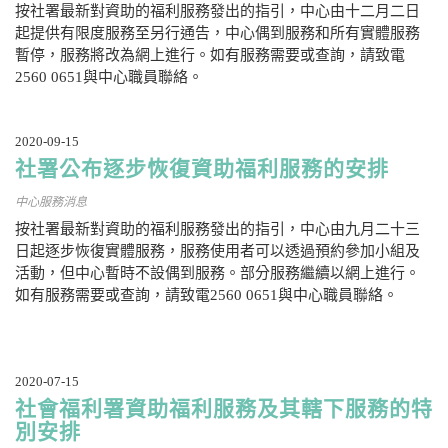
按社署最新對資助的福利服務發出的指引，中心由十二月二日
起提供有限度服務至另行通告，中心偶到服務和所有實體服務
暫停，服務將改為網上進行。如有服務需要或查詢，請致電
2560 0651與中心職員聯絡。
2020-09-15
社署公布逐步恢復資助福利服務的安排
中心服務消息
按社署最新對資助的福利服務發出的指引，中心由九月二十三
日起逐步恢復實體服務，服務使用者可以透過預約參加小組及
活動，但中心暫時不設偶到服務。部分服務繼續以網上進行。
如有服務需要或查詢，請致電2560 0651與中心職員聯絡。
2020-07-15
社會福利署資助福利服務及其轄下服務的特
別安排