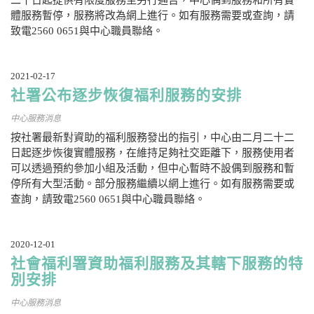
二十日起提供有限度服務至另行通告，中心偶到服務和所有實
體服務暫停，服務將改為網上進行。如有服務需要或查詢，請
致電2560 0651與中心職員聯絡。
2021-02-17
社署公布逐步恢復福利服務的安排
中心服務消息
按社署最新對資助的福利服務發出的指引，中心由二月二十二
日起逐步恢復實體服務，在維持足夠社交距離下，服務使用者
可以透過預約參加小組及活動，但中心暫時不設偶到服務和暫
停所有大型活動。部分服務繼續以網上進行。如有服務需要或
查詢，請致電2560 0651與中心職員聯絡。
2020-12-01
社會福利署資助福利服務及其轄下服務的特
別安排
中心服務消息