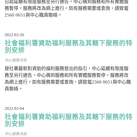
日起延續有限度服務至另行通告，中心偶到服務和所有實體服
務暫停，服務將改為網上進行。如有服務需要或查詢，請致電
2560 0651與中心職員聯絡。
2022-02-26
社會福利署資助福利服務及其轄下服務的特
別安排
中心服務消息
按社署最新對資助的福利服務發出的指引，中心延續有限度服
務至另行通告，中心偶到服務和所有實體服務暫停，服務將改
為網上進行。如有服務需要或查詢，請致電2560 0651與中心職
員聯絡。
2022-02-04
社會福利署資助福利服務及其轄下服務的特
別安排
中心服務消息