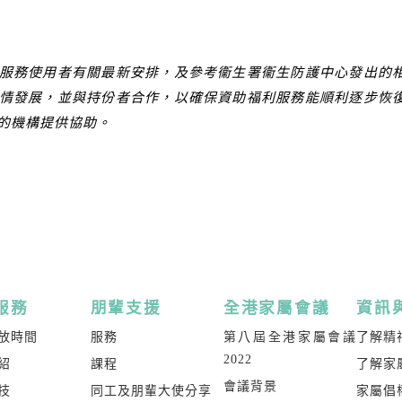
務使用者有關最新安排，及參考衞生署衞生防護中心發出的相
情發展，並與持份者合作，以確保資助福利服務能順利逐步恢
的機構提供協助。
服務
朋輩支援
全港家屬會議
資訊
放時間
服務
第八屆全港家屬會議
了解精
2022
紹
課程
了解家
會議背景
技
同工及朋輩大使分享
家屬倡