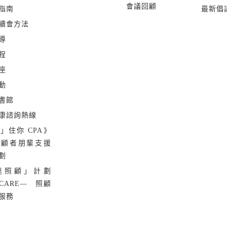
會議回顧
指南
最新倡
續會方法
導
程
座
動
書館
康諮詢熱線
」住你 CPA》
照顧者朋輩支援
劃
達照顧」計劃
 CARE— 照顧
服務