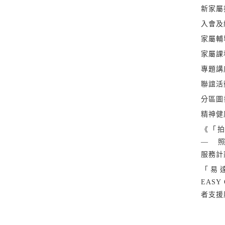
新家屬
入會及
家屬輔
家屬課
專題講
聯誼活
分區圖
精神健
《「拍
— 
服務計
「易
EASY
者支援