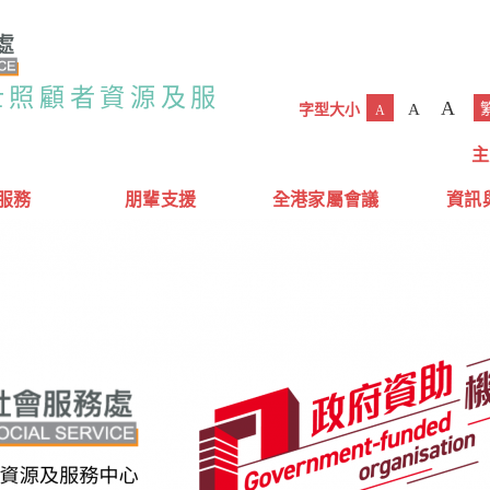
士照顧者資源及服
A
A
字型大小
A
主
服務
朋輩支援
全港家屬會議
資訊