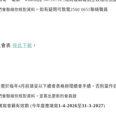
。如有疑問可致電2560 0651聯絡職員
們會聯絡你核對資料
入會表
按此下載
，
 會員需於每年4月前填妥以下續會表格辦理續會手續，否則當作
們會聯絡你核對資料，並寄出更新的會員證
1-4-2026
31-3-2027
填寫會籍有效期 (今年度應填寫
至
)