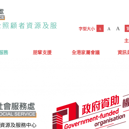
士照顧者資源及服
A
A
字型大小
A
主
服務
朋輩支援
全港家屬會議
資訊