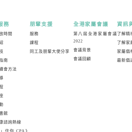
服務
朋輩支援
全港家屬會議
資訊
放時間
服務
第八屆全港家屬會議
了解精
2022
紹
課程
了解家
會議背景
技
同工及朋輩大使分享
家屬倡
會議回顧
指南
最新倡
續會方法
導
程
座
動
書館
康諮詢熱線
」住你 CPA》