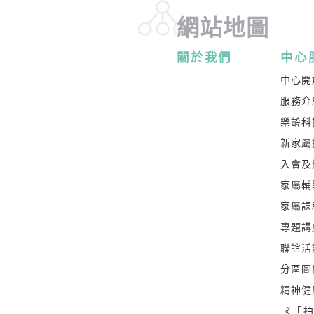
網站地圖
關於我們
中心
中心開
服務介
樂齡科
新家屬
入會及
家屬輔
家屬課
專題講
聯誼活
分區圖
精神健
《「拍