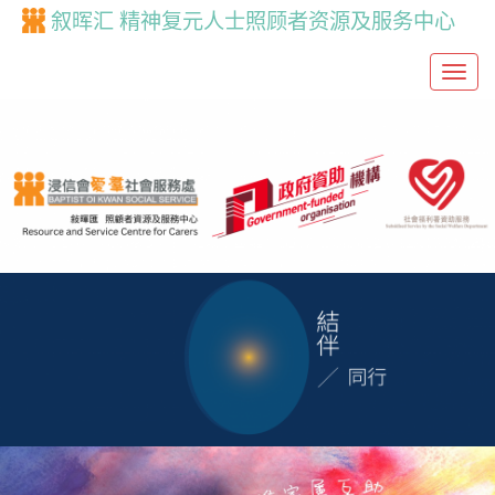
叙晖汇 精神复元人士照顾者资源及服务中心
T
o
g
g
l
e
n
a
v
i
g
a
t
i
o
n