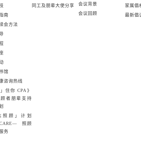
会议背景
技
同工及朋辈大使分享
家属倡
会议回顾
指南
最新倡
续会方法
导
程
座
动
书馆
康咨询热线
」住你 CPA》
照顾者朋辈支持
划
达照顾」计划
 CARE— 照顾
服务