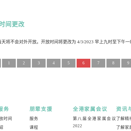
开放时间更改
，中心当天将不会对外开放。开放时间将更改为 4/3/2023 早上九时至下午
1
2
3
4
5
6
7
8
9
服务
朋辈支援
全港家属会议
资讯
放时间
服务
第八届全港家属会议
了解精
2022
紹
课程
了解家