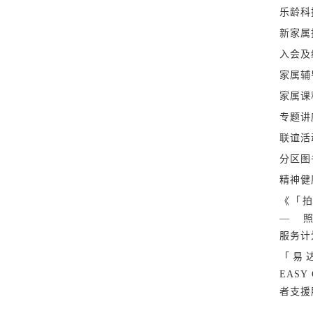
乐龄科
新家属
入会及
家属辅
家属课
专题讲
联谊活
分区图
精神健
《「拍
— 
服务计
「易
EASY
者支援