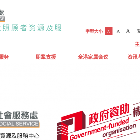
士照顾者资源及服
A
A
字型大小
A
主
服务
朋辈支援
全港家属会议
资讯