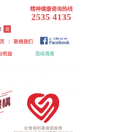
精神健康谘询热线
2535 4135
繁
简
页
|
联络我们
与权益
活动消息