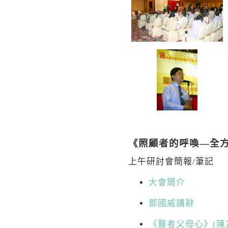
《照顧者的呼喚—全
上午研討會簡報/筆記
大會簡介
鄧國威講辭
《醫者父母心》(陳