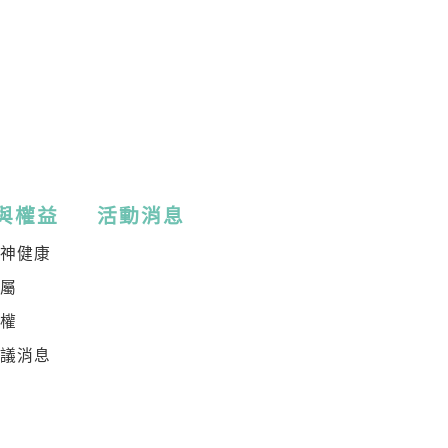
與權益
活動消息
精神健康
家屬
倡權
倡議消息