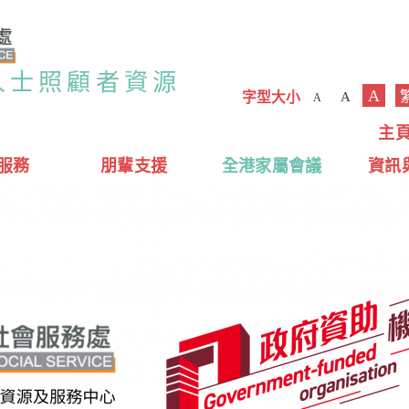
人士照顧者資源
A
字型大小
A
A
主
服務
朋輩支援
全港家屬會議
資訊