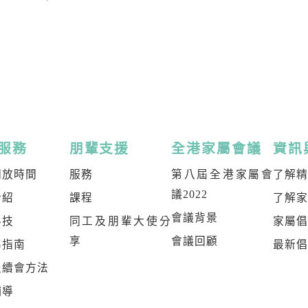
服務
朋輩支援
全港家屬會議
資訊
開放時間
服務
第八屆全港家屬會
了解
議2022
介紹
課程
了解
會議背景
科技
同工及朋輩大使分
家屬
享
會議回顧
屬指南
最新
及續會方法
輔導