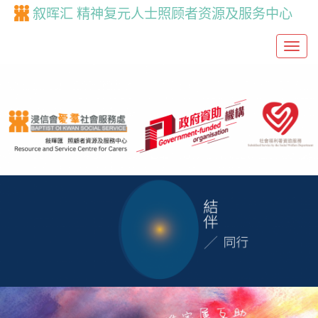
叙晖汇 精神复元人士照顾者资源及服务中心
T
o
g
g
l
e
n
a
v
i
g
a
t
i
o
n