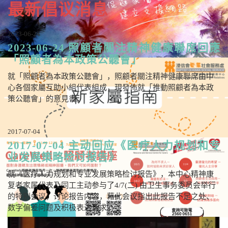
最新倡议消息
2023-06-24
2023-06-24 照顧者關注精神健康聯席回應
「照顧者為本政策公聽會」
就「照顧者為本政策公聽會」，照顧者關注精神健康聯席由中
心各個家屬互助小組代表組成，現發佈就「推動照顧者為本政
策公聽會」的意見書。
2017-07-04
2017-07-04 主动回应《医疗人力规划和专
业发展策略检讨报告》
就《医疗人力规划和专业发展策略检讨报告》，本中心精神康
复者家属代表及同工主动参与了4/7(二) 由卫生事务委员会举行
的特别会议，讨论报告内容，藉此会议指出此报告不足之处、
数字偏差问题及积极表达诉求。