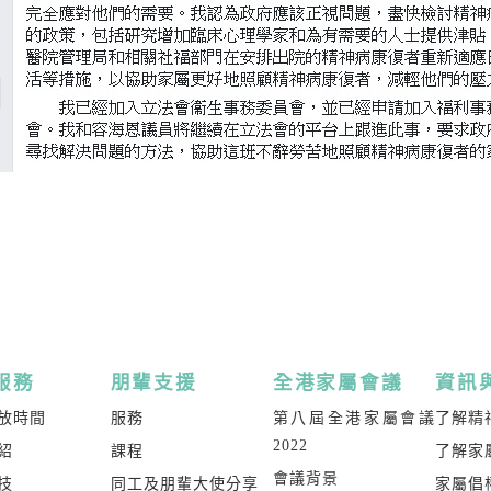
服務
朋輩支援
全港家屬會議
資訊
放時間
服務
第八屆全港家屬會議
了解精
2022
紹
課程
了解家
會議背景
技
同工及朋輩大使分享
家屬倡