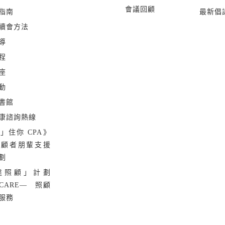
會議回顧
指南
最新倡
續會方法
導
程
座
動
書館
康諮詢熱線
」住你 CPA》
照顧者朋輩支援
劃
達照顧」計劃
 CARE— 照顧
服務