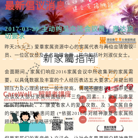
最新倡议消息
2017-03-30
2017-03-29 主动约见立法会议员，表达迫
切要求
昨天29/3(三) 爱羣家属资源中心的家属代表与两位立法会议
员、一位区议员及多名助理会面，其中包括叶刘淑仪女士。
会面期间，家属们响应2016家属会议中所收集到的家属需
要，以具体数据及丰富的个人经历表达五大要求，并提出照
顾压力及心理困扰比一般市民高，情况不容忽视。当中更重
点谈及大部分家属所面临的「三危」因素：1. 家属与康复
者长时间共处、2. 康复者家人的复发次数、及 3. 家属自身
的年老及长期病患问题 (*依据2016年对精神康复者家属照
顾经验及应对策略研究结果)。