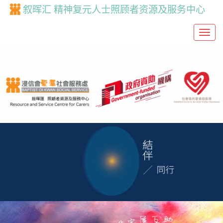
叙晖汇 精神复元人士照顾者资源及服务中心
T
o
g
g
l
e
n
a
v
i
g
a
t
i
o
n