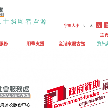
人士照顧者資源
A
字型大小
A
A
主
服務
朋輩支援
全港家屬會議
資訊