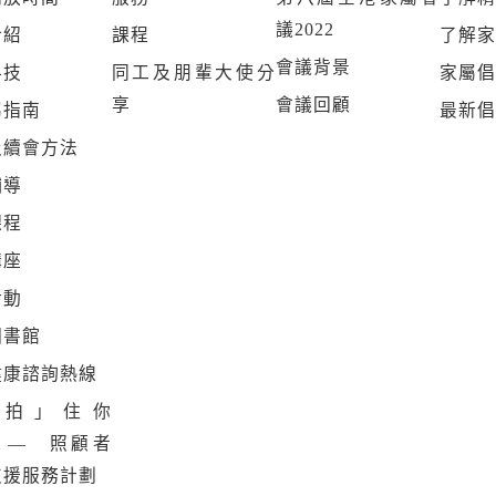
議2022
介紹
課程
了解
會議背景
科技
同工及朋輩大使分
家屬
享
會議回顧
屬指南
最新
及續會方法
輔導
課程
講座
活動
圖書館
健康諮詢熱線
「拍」住你
A》— 照顧者
支援服務計劃