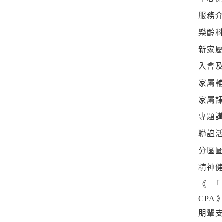
服務
樂齡
新家
入會
家屬
家屬
專題
聯誼
分區
精神
《
CP
朋輩