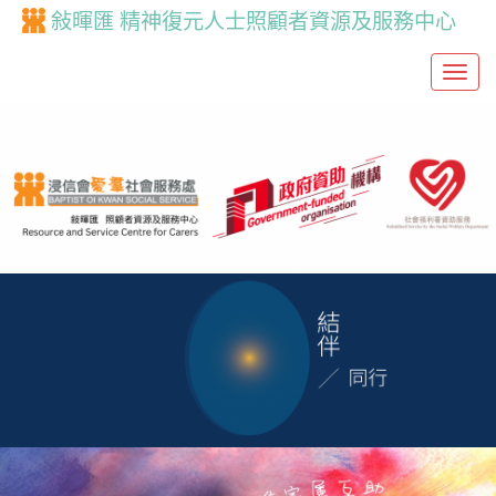
敍暉匯 精神復元人士照顧者資源及服務中心
T
o
g
g
l
e
n
a
v
i
g
a
t
i
o
n