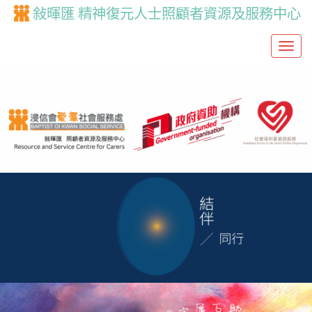
敍暉匯 精神復元人士照顧者資源及服務中心
T
o
g
g
l
e
n
a
v
i
g
a
t
i
o
n