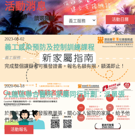
活動消息
請選類別
活動日曆
2023-08-02
義工感染預防及控制訓練課程
義工服務
完成整個課程者可獲發證書。報名名額有限，額滿即止！
2020-04-18
九龍區聯合醫院-家屬同行計劃：派單張
義工服務
於探病室門口派發服務單張，關心家人留院的家屬，給予他
們支持與關懷。
活動報名