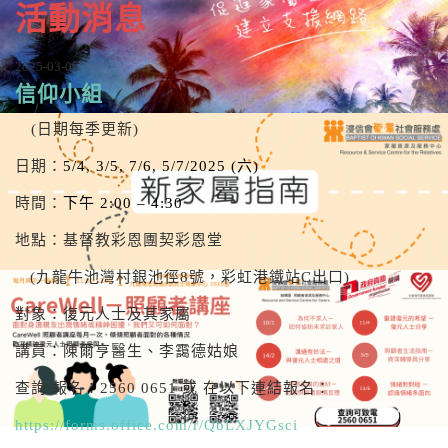
活動消息
2025-03-05
信仰小組
(日期每季更新)
日期：
5/4, 3/5, 7/6, 5/7/2025 (六)
時間：
下午 2:00 – 4:30
地點：基督教彩恩團契彩恩堂
(九龍牛池灣村銀池徑8號，彩虹港鐵站C出口)
對象：復元人士及其家屬
講員：陳爾亨醫生、李靄德姑娘
查詢/報名：2560 0651 或 在以下連結報名：
https://forms.office.com/r/QbLXJYGsci