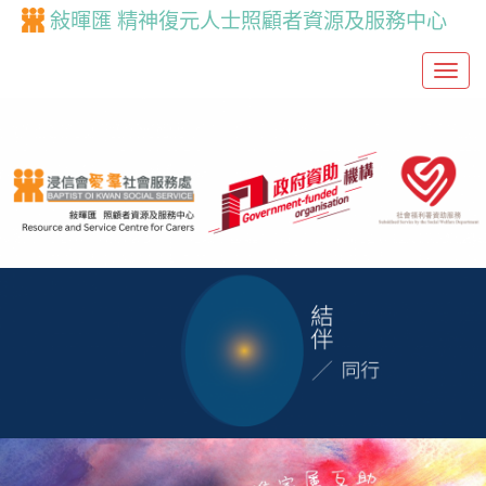
敍暉匯 精神復元人士照顧者資源及服務中心
T
o
g
g
l
e
n
a
v
i
g
a
t
i
o
n