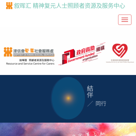
叙晖汇 精神复元人士照顾者资源及服务中心
T
o
g
g
l
e
n
a
v
i
g
a
t
i
o
n