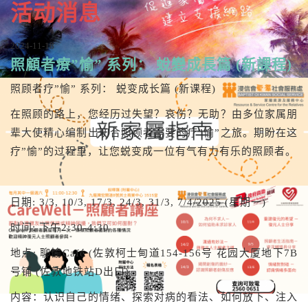
活动消息
2024-11-18
照顧者療”愉” 系列： 蛻變成長篇 (新課程)
照顾者疗”愉” 系列： 蜕变成长篇 (新课程)
在照顾的路上，您经历过失望？哀伤？无助？由多位家属朋
辈大使精心编制出切合照顾者需要的疗”愉”之旅。期盼在这
疗”愉”的过程里，让您蜕变成一位有气有力有乐的照顾者。
日期: 3/3, 10/3, 17/3, 24/3, 31/3, 7/4/2025 (星期一)
时间: 下午2:30-4:30
地点: 聊愉Café (佐敦柯士甸道154-156号 花园大厦地下7B
号铺 (佐敦地铁站D出口)
内容：认识自己的情绪、探索对病的看法、如何放下、注入