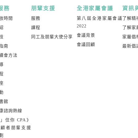
服務
朋輩支援
全港家屬會議
資訊
放時間
服務
第八屆全港家屬會議
了解精
2022
紹
課程
了解家
會議背景
技
同工及朋輩大使分享
家屬倡
會議回顧
指南
最新倡
續會方法
導
程
座
動
書館
康諮詢熱線
」住你 CPA》
照顧者朋輩支援
劃