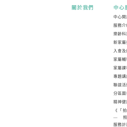
關於我們
中心
中心開
服務介
樂齡科
新家屬
入會及
家屬輔
家屬課
專題講
聯誼活
分區圖
精神健
《「拍
— 
服務計