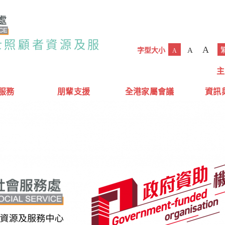
士照顧者資源及服
A
A
字型大小
A
主
服務
朋輩支援
全港家屬會議
資訊