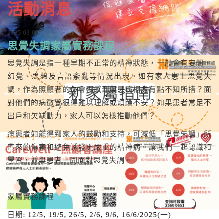
活動消息
2025-03-05
思覺失調家屬實務課程
思覺失調是指一種早期不正常的精神狀態，一般會有妄想、
幻覺、思想及言語紊亂等情況出現。如有家人患上思覺失
調，作為照顧者的你會否感到與患病相處有點不知所措？面
對他們的病徵覺很得難以理解或煩躁不安？如果患者常足不
出戶和欠缺動力，家人可以怎樣推動他們？
病患者如能得到家人的鼓勵和支持，可減低「思覺失調」所
帶來的傷害和避免誘發更嚴重的精神病。讓我們一起認識和
學習，並與患者一同面對思覺失調。
家屬實務課程
日期:
12/5, 19/5, 26/5, 2/6, 9/6, 16/6/2025(一)