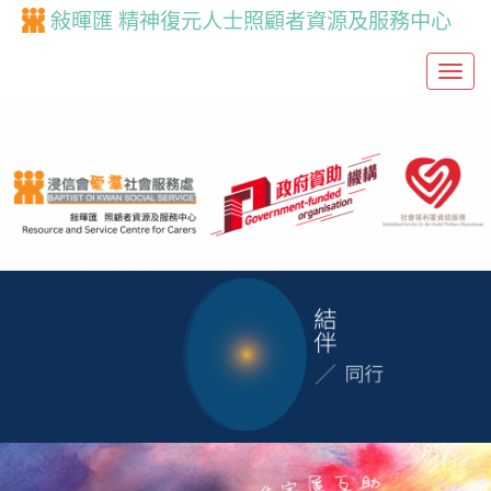
敍暉匯 精神復元人士照顧者資源及服務中心
T
o
g
g
l
e
n
a
v
i
g
a
t
i
o
n