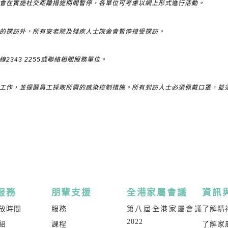
會在實施社交距離措施期間暫停，各單位可考慮以網上形式進行活動。
探訪外，所有安老院及殘疾人士院舍會暫停接受探訪。
343 2255或聯絡相關服務單位。
作，並提醒員工採取所需的感染控制措施。所有到訪人士必須佩戴口罩，並須
服務
朋輩支援
全港家屬會議
資訊
放時間
服務
第八屆全港家屬會議
了解精
2022
紹
課程
了解家