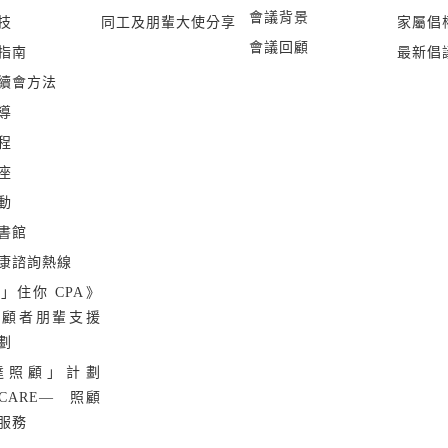
會議背景
技
同工及朋輩大使分享
家屬倡
會議回顧
指南
最新倡
續會方法
導
程
座
動
書館
康諮詢熱線
」住你 CPA》
照顧者朋輩支援
劃
達照顧」計劃
 CARE— 照顧
服務