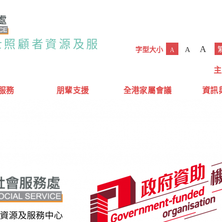
士照顧者資源及服
A
A
字型大小
A
主
服務
朋輩支援
全港家屬會議
資訊