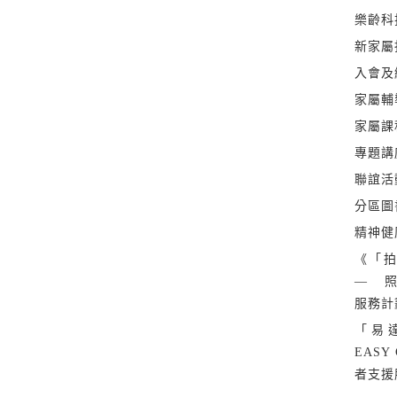
樂齡科
新家屬
入會及
家屬輔
家屬課
專題講
聯誼活
分區圖
精神健
《「拍
— 
服務計
「易
EASY
者支援