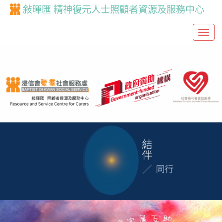
敍暉匯 精神復元人士照顧者資源及服務中心
T
o
g
g
l
e
n
a
v
i
g
a
t
i
o
n