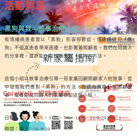
活動消息
2023-03-10
黑狗與我—敘事治療小組
有情緒病患者曾以「黑狗」形容抑鬱症。情緒病這只「黑
狗」不但為患者帶來困擾，也影響著照顧者。我們在同路人
的分享裡，或許能一起找到應對「黑狗」方法。
這個小組以敘事治療引導一班家屬回顧照顧家人的故事，從
中發掘我們應對「黑狗」的方法。邀請有興趣分享照顧故
事，或者認識同路人的家屬參加這個小組。
日期：17/5、24/5、31/5、7/6、14/6、21/6/2023(三)
時間：晚上7:30-9:30