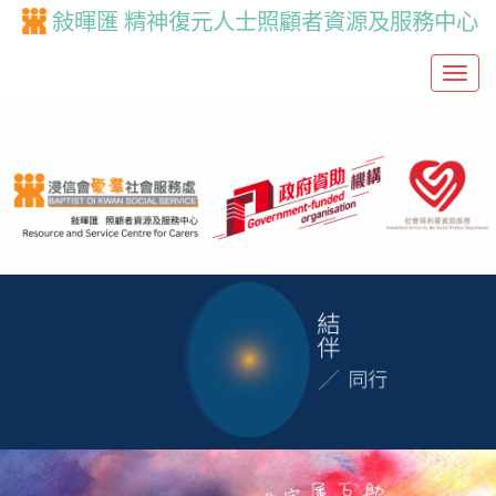
敍暉匯 精神復元人士照顧者資源及服務中心
T
o
g
g
l
e
n
a
v
i
g
a
t
i
o
n