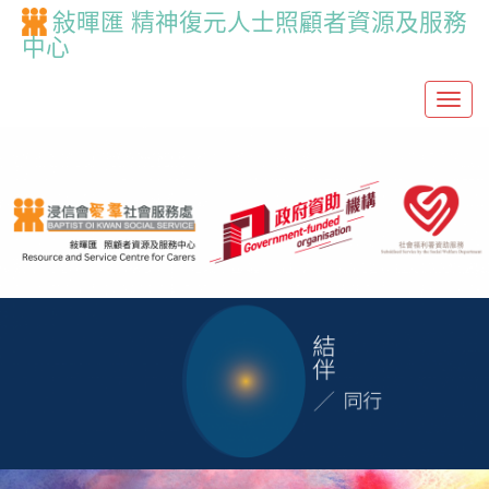
敍暉匯 精神復元人士照顧者資源及服務
中心
T
o
g
g
l
e
n
a
v
i
g
a
t
i
o