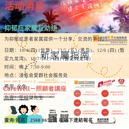
活动消息
2025-03-05
抑郁症家属互助组
为抑郁症患者家属提供一个分享、交流的平台。
日期：10/4(四) (佐敦)、23/5 (五) (港岛)、12/6 (四) (暂
定九龙湾)、10/7/2025 (四) (暂定九龙湾)
时间：晚上 7:30-9:00
地点：浸信会爱群社会服务处
费用: 全免
负责：王梓樂先生
查询
/报名：2560 0651或 在以下連結報名