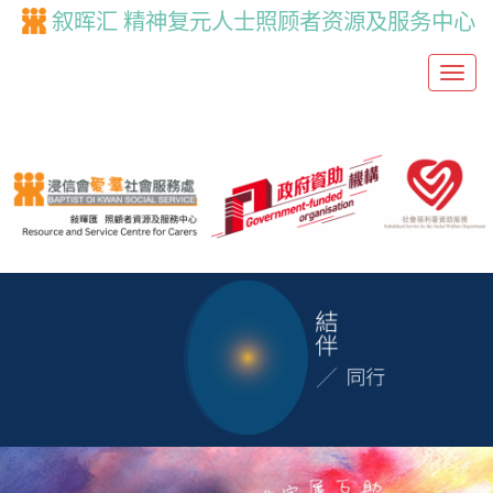
叙晖汇 精神复元人士照顾者资源及服务中心
T
o
g
g
l
e
n
a
v
i
g
a
t
i
o
n