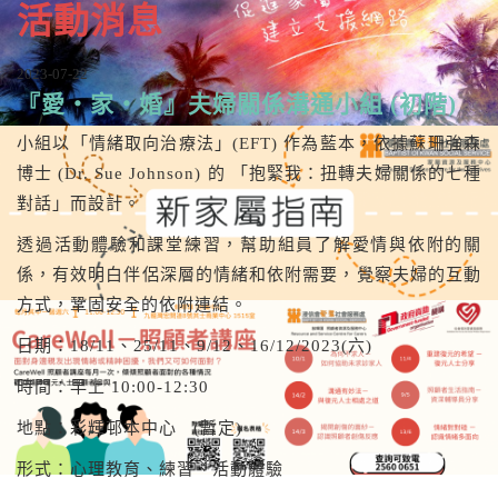
活動消息
2023-07-22
『愛‧家‧婚』夫婦關係溝通小組 (初階)
小組以「情緒取向治療法」(EFT) 作為藍本，依據蘇珊強森
博士 (Dr. Sue Johnson) 的 「抱緊我：扭轉夫婦關係的七種
對話」而設計。
透過活動體驗和課堂練習，幫助組員了解愛情與依附的關
係，有效明白伴侶深層的情緒和依附需要，覺察夫婦的互動
方式，鞏固安全的依附連結。
日期：18/11、25/11、9/12、16/12/2023(六)
時間：早上 10:00-12:30
地點：彩輝邨本中心 (暫定)
形式：心理教育、練習、活動體驗