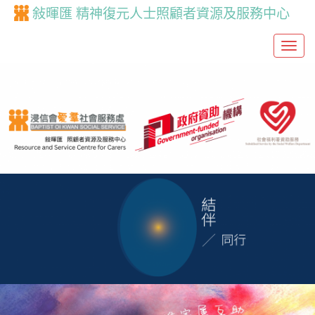
敍暉匯 精神復元人士照顧者資源及服務中心
T
o
g
g
l
e
n
a
v
i
g
a
t
i
o
n