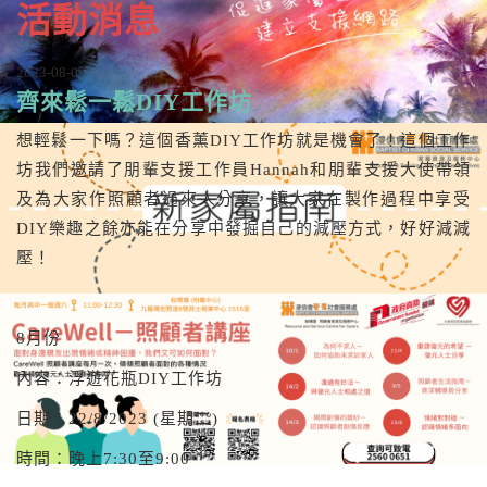
活動消息
2023-08-07
齊來鬆一鬆DIY工作坊
想輕鬆一下嗎？這個香薰DIY工作坊就是機會了！這個工作
坊我們邀請了朋輩支援工作員Hannah和朋輩支援大使帶領
及為大家作照顧者過來人分享，讓大家在製作過程中享受
DIY樂趣之餘亦能在分享中發掘自己的減壓方式，好好減減
壓！
8月份
內容：浮遊花瓶DIY工作坊
日期：22/8/2023 (星期二)
時間：晚上7:30至9:00