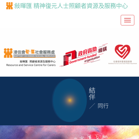
敍暉匯 精神復元人士照顧者資源及服務中心
T
o
g
g
l
e
n
a
v
i
g
a
t
i
o
n