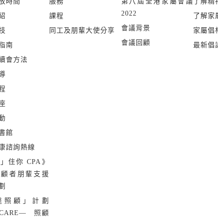
迫症，踏上康復的
放時間
服務
第八屆全港家屬會議
了解精
班，詳情請參考內頁。)
2022
紹
課程
了解家
>更多
會議背景
技
同工及朋輩大使分享
家屬倡
會議回顧
指南
最新倡
續會方法
導
程
座
動
書館
康諮詢熱線
」住你 CPA》
照顧者朋輩支援
劃
達照顧」計劃
 CARE— 照顧