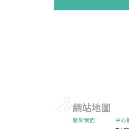
《躁鬱症家屬實務課
協助家屬認識躁鬱症，了
極的情緒及行為。裝備家
復元。 (每年度舉辦2-3
頁。)
《抑鬱症家屬實務課
認識抑鬱症的徵狀及治療
有效的溝通、健康的界線。 
班，詳情請參考內頁。)
網站地圖
《強迫症家屬實務課
關於我們
中心
為強迫症患者家屬提供一