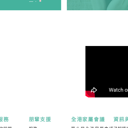
>更多
程》
解如何面對家人兩
YouTube 頻道 - R
屬陪伴康復者經歷
 班，詳情請參考內
>更多
程》
、自殺危機處理、
(每年度舉辦2-3
>更多
程》
服務
朋輩支援
全港家屬會議
資訊
個有系統的課程，