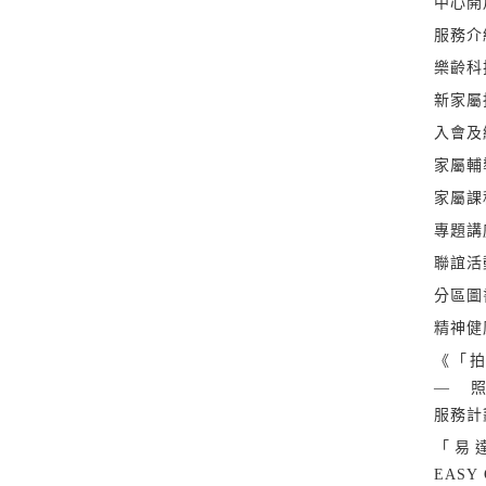
了解如何陪伴家人面對強
中心開
路。 (每年度舉辦2-3 
服務介
樂齡科
新家屬
入會及
家屬輔
家屬課
專題講
聯誼活
分區圖
精神健
《「拍
— 
服務計
「易
EASY