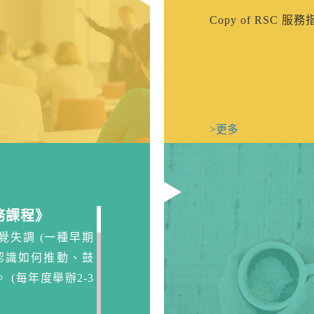
>更多
Copy of RSC 服務指南
月中心通訊
訊
>更多
 月中心通訊
心通訊
>更多
>更多
務課程》
覺失調 (一種早期
認識如何推動、鼓
(每年度舉辦2-3