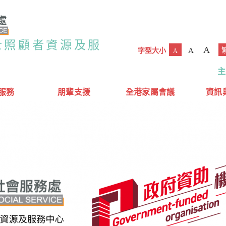
士照顧者資源及服
A
A
字型大小
A
主
服務
朋輩支援
全港家屬會議
資訊