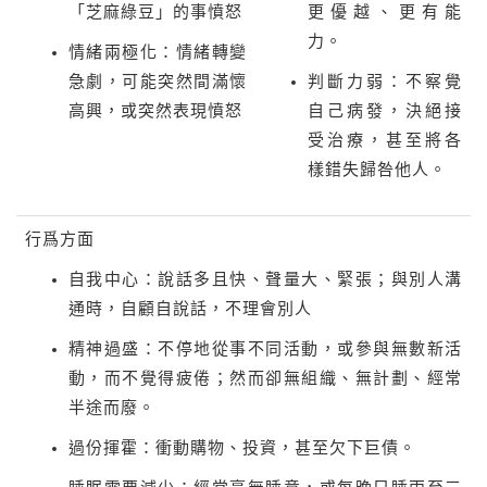
「芝麻綠豆」的事憤怒
更優越、更有能
力。
情緒兩極化：情緒轉變
急劇，可能突然間滿懷
判斷力弱：不察覺
高興，或突然表現憤怒
自己病發，決絕接
受治療，甚至將各
樣錯失歸咎他人。
行爲方面
自我中心：說話多且快、聲量大、緊張；與別人溝
通時，自顧自說話，不理會別人
精神過盛：不停地從事不同活動，或參與無數新活
動，而不覺得疲倦；然而卻無組織、無計劃、經常
半途而廢。
過份揮霍：衝動購物、投資，甚至欠下巨債。