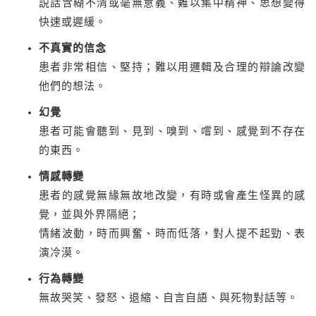
説話含糊不清或毫無意義、難以集中精神、思想變得
快速或遲緩。
不真實的信念
患者非常相信、堅持；難以用邏輯及合理的辯論改變
他們的想法。
幻覺
患者可能會聽到、見到、嗅到、嚐到、感覺到不存在
的東西。
情感轉變
患者的感覺無緣無故地改變，有時或會產生怪異的感
覺，並與外界隔絕；
情緒波動，時而興奮、時而低落，對人提不起勁、表
演冷漠。
行為轉變
無故哭笑、發怒、退縮、自言自語、與死物對話等。