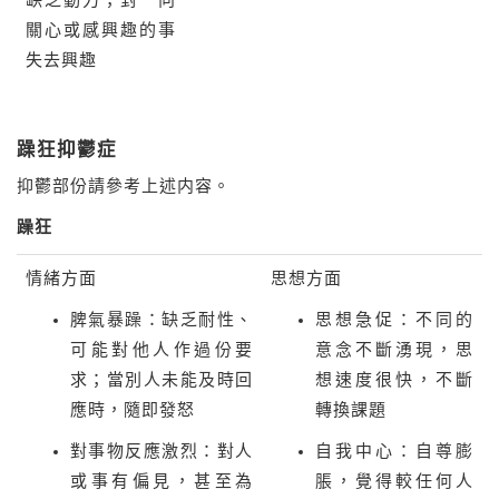
缺乏動力；對一向
關心或感興趣的事
失去興趣
躁狂抑鬱症
抑鬱部份請參考上述内容。
躁狂
情緒方面
思想方面
脾氣暴躁：缺乏耐性、
思想急促：不同的
可能對他人作過份要
意念不斷湧現，思
求；當別人未能及時回
想速度很快，不斷
應時，隨即發怒
轉換課題
對事物反應激烈：對人
自我中心：自尊膨
或事有偏見，甚至為
脹，覺得較任何人