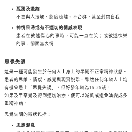
孤獨及退縮
不喜與人接觸、態度疏離、不合群，甚至封閉自我
神情呆滯或有不適切的情感表現
患者在敘述傷心的事時，可能一直在笑；或敘述快樂
的事，卻面無表情
思覺失調
這是一種可能發生於任何人士身上的早期不正常精神狀態。
患者的思維、情感、感覺與現實脫離。雖然任何年齢人士均
有機會患上「思覺失調」，但好發年齢為15-25歳。
如果及早察覺及得到適切治療，便可以減低或避免演變成多
重精神病。
思覺失調的徵狀包括：
思想混亂