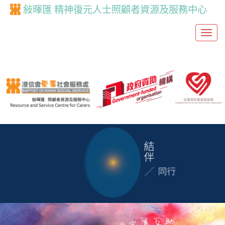
敍暉匯 精神復元人士照顧者資源及服務中心
T
o
g
g
l
e
n
a
v
i
g
a
t
i
o
n