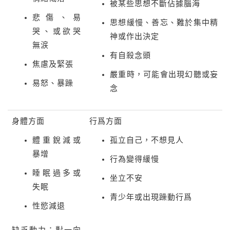
被某些思想不斷佔據腦海
悲傷、易
思想緩慢、善忘、難於集中精
哭、或欲哭
神或作出決定
無涙
有自殺念頭
焦慮及緊張
嚴重時，可能會出現幻聽或妄
易怒、暴躁
念
身體方面
行爲方面
體重銳減或
孤立自己，不想見人
暴增
行為變得緩慢
睡眠過多或
坐立不安
失眠
青少年或出現躁動行爲
性慾減退