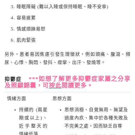
睡眠障礙 (難以入睡或保持睡眠、睡不安寧)
容易疲累
情感煩躁易怒
肌肉緊張
另外，患者易因焦慮引發生理徵狀，例如頭痛、腹瀉、頻
尿、心悸、胸悶、發抖、痙攣、出汗、發燒等。
***如想了解更多抑鬱症家屬之分享
抑鬱症
及照顧錦囊，可
按此
閱讀更多。
情緒方面
思想方面
持續的 (兩星
思想消極、自覺無用、無望及
期或以上)、
過度內疚、集中於各種失敗及
近乎整天的
不完美之處，因而缺乏自尊
情緒低落