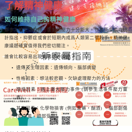
了解精神健康
如何維持自己的精神健康
都市人的生活忙碌，面對的壓力十分鉅大。世界衞生組織統
計指出，抑鬱症或會於短期內成爲人類第二號殺手。精神健
康議題確實值得我們密切關注。
誰會比較容易出現情緒精神困擾？
遺傳及生理因素：遺傳傾向、腦部病變
性格因素：想法較悲觀、欠缺處理壓力的方法
環境因素：遇上重大壓力事件 (請參生活事件壓力量
表)
其它因素：化學物損害 (例如濫藥，酗酒) 、腦部創傷
(如中風、頭部受創)