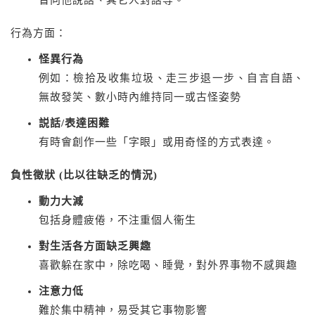
音向他說話、其它人對話等。
行為方面：
怪異行為
例如：檢拾及收集垃圾、走三步退一步、自言自語、
無故發笑、數小時內維持同一或古怪姿勢
説話/表達困難
有時會創作一些「字眼」或用奇怪的方式表達。
負性徵狀 (比以往缺乏的情況)
動力大減
包括身體疲倦，不注重個人衞生
對生活各方面缺乏興趣
喜歡躲在家中，除吃喝、睡覺，對外界事物不感興趣
注意力低
難於集中精神，易受其它事物影響