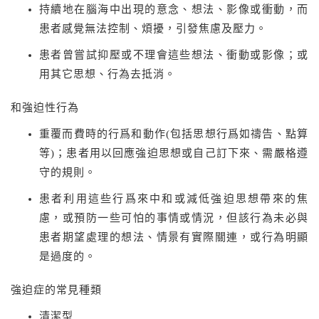
持續地在腦海中出現的意念、想法、影像或衝動，而
患者感覺無法控制、煩擾，引發焦慮及壓力。
患者曾嘗試抑壓或不理會這些想法、衝動或影像；或
用其它思想、行為去抵消。
和強迫性行為
重覆而費時的行爲和動作(包括思想行爲如禱告、點算
等)；患者用以回應強迫思想或自己訂下來、需嚴格遵
守的規則。
患者利用這些行爲來中和或減低強迫思想帶來的焦
慮，或預防一些可怕的事情或情況，但該行為未必與
患者期望處理的想法、情景有實際關連，或行為明顯
是過度的。
強迫症的常見種類
清潔型