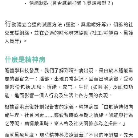
情緒狀態 (會否感到抑鬱？暴躁易怒？)
行
動建立合適的減壓方法 (運動、興趣嗜好等)，傾訴的社
交支援網絡，並在合適的時候尋求協助 (社工/輔導員、醫護
人員等) 。
什麼是精神病
隨醫學科技發展，我們了解到精神病出現，是由於人體最重
要的器官之一：腦部，出現異常狀況，因而出現病徵，受影
響部份包括思想、情緒、感官、生理 (如睡眠) 及認知功
能，進而影響一個人行為及生活上各方面的表現。
根據香港康復計劃報告書的定義，精神病是「由於遺傳傾向
或生理、社會因素……導致暫時或長期之情緒，智能與行為
之障礙，病情嚴重時，令人格及社交關係亦為之扭曲。」
而就醫療角度，現時精神科治療涵蓋了不同的年齢層，先天