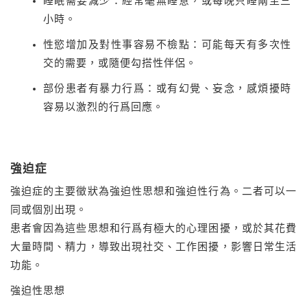
睡眠需要減少：經常毫無睡意，或每晚只睡兩至三
小時。
性慾增加及對性事容易不檢點：可能每天有多次性
交的需要，或隨便勾搭性伴侶。
部份患者有暴力行爲：或有幻覺、妄念，感煩擾時
容易以激烈的行爲回應。
強迫症
強迫症的主要徵狀為強迫性思想和強迫性行為。二者可以一
同或個別出現。
患者會因為這些思想和行爲有極大的心理困擾，或於其花費
大量時間、精力，導致出現社交、工作困擾，影響日常生活
功能。
強迫性思想