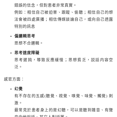
錯誤的信念，但對患者非常真實。
例如：相信自己被迫害、跟蹤、偷聽；相信自己的想
法會被四處廣播；相信傳媒談論自己，或向自己透露
特別的訊息
偏邏輯思考
思想不合邏輯。
思考速度障礙
思考遲鈍，導致反應緩慢；思想貧乏，説話内容空
泛。
感官方面：
幻覺
有不存在的五感(聽覺、視覺、嗅覺、味覺、觸覺) 刺
激。
最常見於患者身上的是幻聽，可以是聽到雜音、有聲