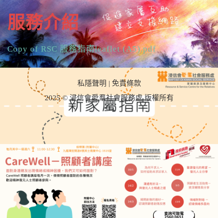
n
服務介紹
Copy of RSC 服務指南leaflet (A5).pdf
私隱聲明
|
免責條款
2025 © 浸信會愛羣社會服務處 版權所有