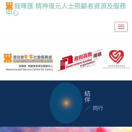
敍暉匯 精神復元人士照顧者資源及服務
中心
T
o
g
g
l
e
n
a
v
i
g
a
t
i
o