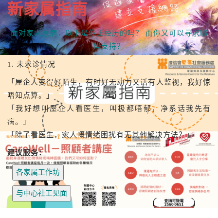
新家属指南
面对家人患病，以下是你正经历的吗？ 而你又可以寻求哪
些支持？
1. 未求诊情况
「屋企人变得好陌生，有时好无动力又话有人监视，我好惊
唔知点算。」
「我好想叫屋企人看医生，叫极都唔郁，净系话我先有
病。」
「除了看医生，家人嘅情绪困扰有无其他解决方法？」
建议服务：