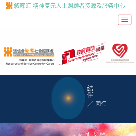
叙晖汇 精神复元人士照顾者资源及服务中心
T
o
g
g
l
e
n
a
v
i
g
a
t
i
o
n