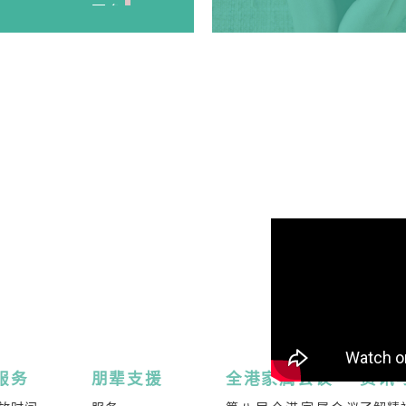
>更多
程》
解如何面对家人两
属陪伴康复者经历
 班，详情请参考内
YouTube 頻道 - R
>更多
程》
、自杀危机处理、
(每年度举办2-3
>更多
程》
服务
朋辈支援
全港家属会议
资讯
个有系统的课程，