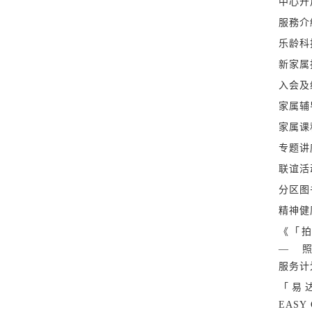
了解如何陪伴家人面对强
中心开
路。 (每年度举办2-3 
服務介
乐龄科
新家属
入会及
家属辅
家属课
专题讲
联谊活
分区图
精神健
《「拍
— 
服务计
「易
EASY