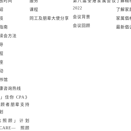
迫症，踏上康复的
放时间
服务
第八届全港家属会议
了解精
班，详情请参考内页。)
2022
紹
课程
了解家
>更多
会议背景
技
同工及朋辈大使分享
家属倡
会议回顾
指南
最新倡
续会方法
导
程
座
动
书馆
康咨询热线
」住你 CPA》
照顾者朋辈支持
划
达照顾」计划
 CARE— 照顾