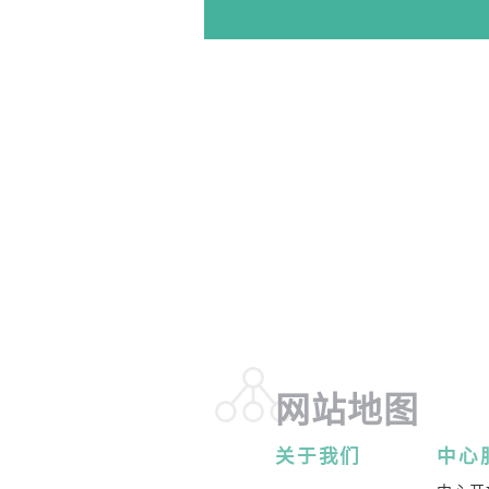
《躁郁症家属实务课
协助家属认识躁郁症，了
极的情绪及行为。装备家
复元。 (每年度举办2-3
页。)
《抑郁症家属实务课
认识抑郁症的征状及治疗
有效的沟通、健康的界线。 
班，详情请参考内页。)
网站地图
《强迫症家属实务课
关于我们
中心
为强迫症患者家属提供一