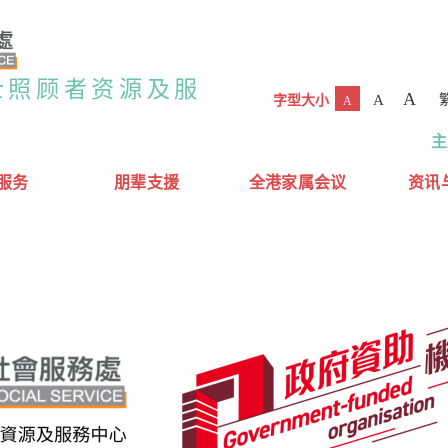
士照顾者资源及服
A
A
字型大小
A
主
服务
朋辈支援
全港家属会议
资讯