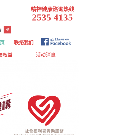
精神健康谘询热线
2535 4135
繁
简
页
|
联络我们
与权益
活动消息