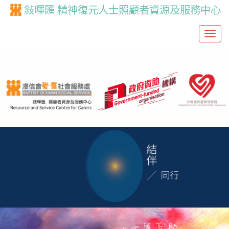
敍暉匯 精神復元人士照顧者資源及服務中心
T
o
g
g
l
e
n
a
v
i
g
a
t
i
o
n