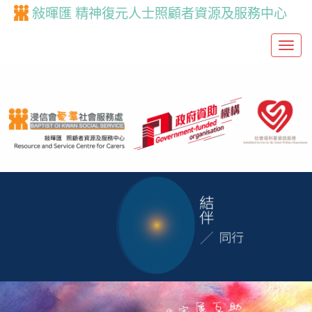
敍暉匯 精神復元人士照顧者資源及服務中心
T
o
g
g
l
e
n
a
v
i
g
a
t
i
o
n