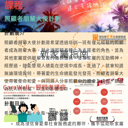
課程
照顧者朋輩大使計劃
計劃簡介
照顧者朋輩大使計劃是希望透過培訓一班有復元經驗的照顧
者成為朋輩大事，藉此讓照顧者轉化為支援者的角色，並為
其他家屬提供朋輩支援的義務服務，發揮家屬的互助精神。
經歷過，就能發現人總能在逆境中成長。走過了，就會知道
無論環境如何，帶著愛的生命總能發光發亮。照顧者朋輩大
使帶著使命和愛，與同路人分享照顧中的體會及成長，願成
為別人的祝福，以生命影響生命。
計劃目的
希望透過計劃，令每一個參加者：
成為浸信會愛羣社會服務處的夥伴，攜手協助新家屬