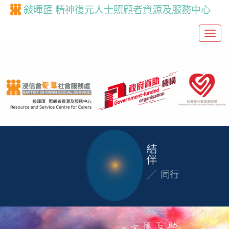
敍暉匯 精神復元人士照顧者資源及服務中心
T
o
g
g
l
e
n
a
v
i
g
a
t
i
o
n