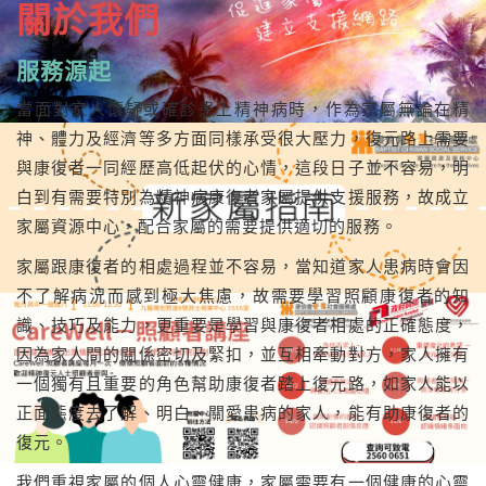
關於我們
服務源起
當面對家人懷疑或確診患上精神病時，作為家屬無論在精
神、體力及經濟等多方面同樣承受很大壓力，復元路上需要
與康復者一同經歷高低起伏的心情，這段日子並不容易，明
白到有需要特別為精神病康復者家屬提供支援服務，故成立
家屬資源中心，配合家屬的需要提供適切的服務。
家屬跟康復者的相處過程並不容易，當知道家人患病時會因
不了解病況而感到極大焦慮，故需要學習照顧康復者的知
識、技巧及能力，更重要是學習與康復者相處的正確態度，
因為家人間的關係密切及緊扣，並互相牽動對方，家人擁有
一個獨有且重要的角色幫助康復者踏上復元路，如家人能以
正面態度去了解、明白、關愛患病的家人，能有助康復者的
復元。
我們重視家屬的個人心靈健康，家屬需要有一個健康的心靈