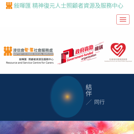
敍暉匯 精神復元人士照顧者資源及服務中心
T
o
g
g
l
e
n
a
v
i
g
a
t
i
o
n