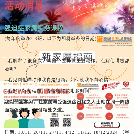
活动消息
2024-08-28
强迫症家属实务课程
(每年度举办2-3班，以下为即将举办的日期)
--我解释了很多次，叫他不要再做重复动作，点解佢讲极都
唔听?
--我见到佢啲动作我真是很烦，如何使我平静心情?
--我好不好帮佢做，等佢唔驶花咁多时间?
我们一起学习，让家属与受强迫症困扰之人士站在同一阵线
面对强迫症，探讨相处之道。
日期: 13/11, 20/11, 27/11, 4/12, 11/12, 18/12/2024 （星