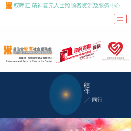
叙晖汇 精神复元人士照顾者资源及服务中心
T
o
g
g
l
e
n
a
v
i
g
a
t
i
o
n