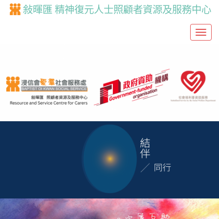
敍暉匯 精神復元人士照顧者資源及服務中心
T
o
g
g
l
e
n
a
v
i
g
a
t
i
o
n