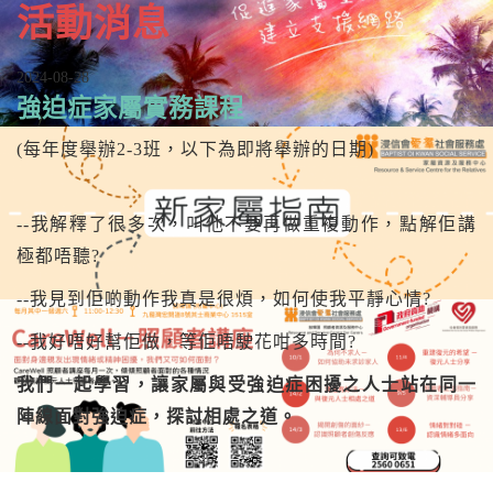
活動消息
2024-08-28
強迫症家屬實務課程
(每年度舉辦2-3班，以下為即將舉辦的日期)
--我解釋了很多次，叫他不要再做重複動作，點解佢講
極都唔聽?
--我見到佢啲動作我真是很煩，如何使我平靜心情?
--我好唔好幫佢做，等佢唔駛花咁多時間?
我們一起學習，讓家屬與受強迫症困擾之人士站在同一
陣線面對強迫症，探討相處之道。