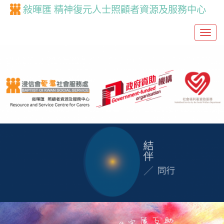
敍暉匯 精神復元人士照顧者資源及服務中心
T
o
g
g
l
e
n
a
v
i
g
a
t
i
o
n