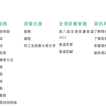
服務
朋輩支援
全港家屬會議
資訊
放時間
服務
第八屆全港家屬會議
了解精
2022
紹
課程
了解家
會議背景
技
同工及朋輩大使分享
家屬倡
會議回顧
指南
最新倡
續會方法
導
程
座
動
書館
康諮詢熱線