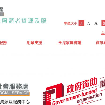
士照顧者資源及服
A
A
字型大小
A
主
服務
朋輩支援
全港家屬會議
資訊