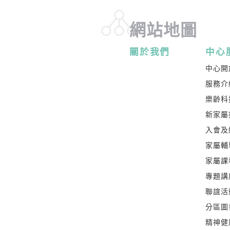
網站地圖
關於我們
中心
中心開
服務介
樂齡科
新家屬
入會及
家屬輔
家屬課
專題講
聯誼活
分區圖
精神健