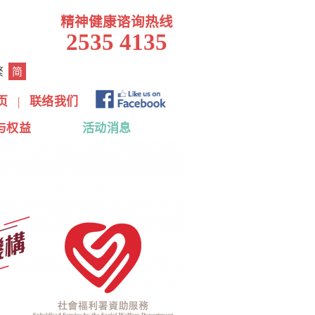
精神健康谘询热线
2535 4135
繁
简
页
|
联络我们
与权益
活动消息