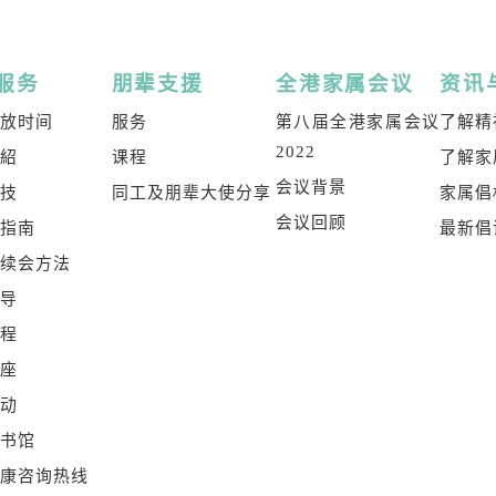
服务
朋辈支援
全港家属会议
资讯
开放时间
服务
第八届全港家属会议
了解精
2022
介紹
课程
了解家
会议背景
科技
同工及朋辈大使分享
家属倡
会议回顾
属指南
最新倡
及续会方法
辅导
课程
讲座
活动
图书馆
健康咨询热线