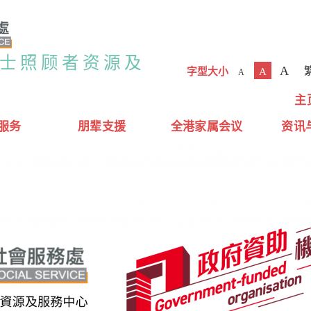
人士照顾者资源及
A
字型大小
A
A
主
服务
朋辈支援
全港家属会议
资讯