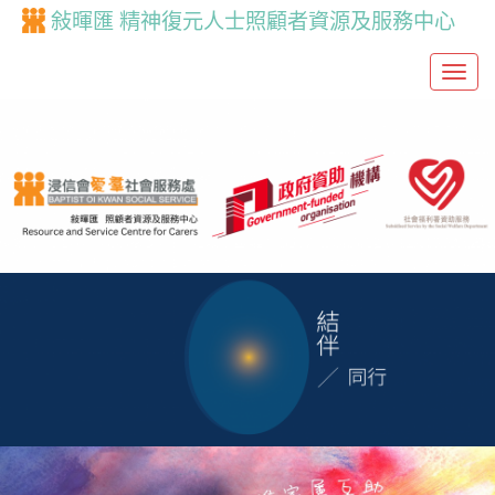
敍暉匯 精神復元人士照顧者資源及服務中心
T
o
g
g
l
e
n
a
v
i
g
a
t
i
o
n