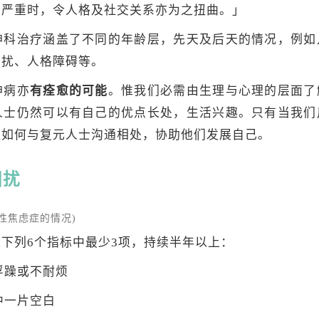
情严重时，令人格及社交关系亦为之扭曲。」
神科治疗涵盖了不同的年齢层，先天及后天的情况，例如
困扰、人格障碍等。
神病亦
有痊愈的可能
。惟我们必需由生理与心理的层面了
人士仍然可以有自己的优点长处，生活兴趣。只有当我们
握如何与复元人士沟通相处，协助他们发展自己。
困扰
性焦虑症的情况)
下列6个指标中最少3项，持续半年以上：
浮躁或不耐烦
中一片空白