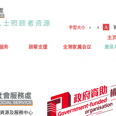
人士照顾者资源
A
字型大小
A
A
主
服务
朋辈支援
全港家属会议
资讯