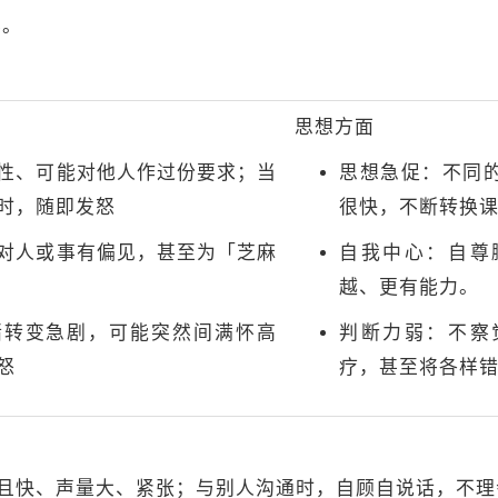
容。
思想方面
性、可能对他人作过份要求；当
思想急促：不同
时，随即发怒
很快，不断转换
对人或事有偏见，甚至为「芝麻
自我中心：自尊
越、更有能力。
绪转变急剧，可能突然间满怀高
判断力弱：不察
怒
疗，甚至将各样
且快、声量大、紧张；与别人沟通时，自顾自说话，不理