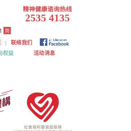
精神健康谘询热线
2535 4135
繁
简
页
|
联络我们
与权益
活动消息