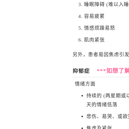
睡眠障碍 (难以入
容易疲累
情感烦躁易怒
肌肉紧张
另外，患者易因焦虑引
***如想
抑郁症
情绪方面
持续的 (两星期或
天的情绪低落
悲伤、易哭、或欲
焦虑及紧张