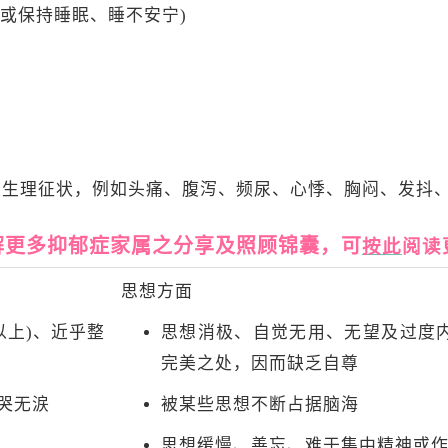
睡或保持睡眠、睡不安宁)
发生理征状，例如头痛、腹泻、频尿、心悸、胸闷、发抖
了解更多抑郁症家属之分享及照顾锦囊，可
按此
阅读
思想方面
以上)、近乎整
思想消极、自觉无用、无望及过度
完美之处，因而缺乏自尊
哭无涙
被某些思想不断占据脑海
思想缓慢、善忘、难于集中精神或