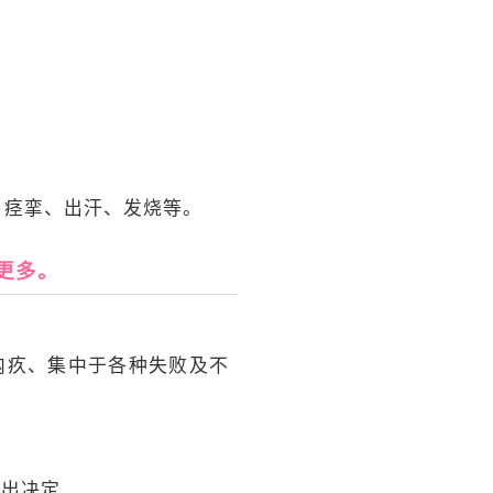
、痉挛、出汗、发烧等。
更多。
内疚、集中于各种失败及不
作出决定